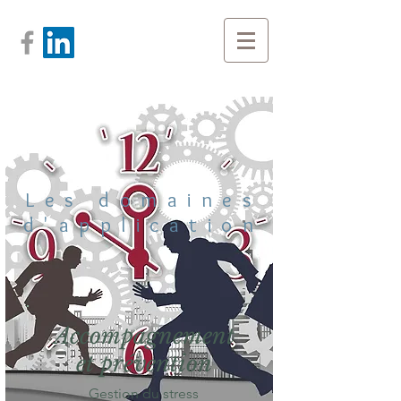
Les domaines
d'application
Accompagnement
et prévention
Gestion du stress